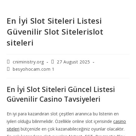
En İyi Slot Siteleri Listesi
Güvenilir Slot Sitelerislot
siteleri
cniministry.org
27 August 2025
besyohocam.com 1
En İyi Slot Siteleri Güncel Listesi
Güvenilir Casino Tavsiyeleri
En iyi para kazandıran slot çeşitleri aranınca bu listenin en
iyileri olduğu bilinmelidir. Özellikle online slot içerisinde
casino
siteleri
bütçenizle en çok kazanabileceğiniz oyunlar olacaktır.