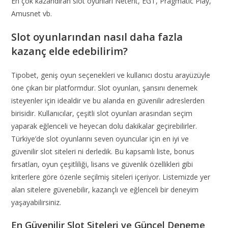
En çok kazandıran slot oyunları Netent, EGT, Pragmatic Play,
Amusnet vb.
Slot oyunlarından nasıl daha fazla
kazanç elde edebilirim?
Tipobet, geniş oyun seçenekleri ve kullanıcı dostu arayüzüyle
öne çıkan bir platformdur. Slot oyunları, şansını denemek
isteyenler için idealdir ve bu alanda en güvenilir adreslerden
birisidir. Kullanıcılar, çeşitli slot oyunları arasından seçim
yaparak eğlenceli ve heyecan dolu dakikalar geçirebilirler.
Türkiye’de slot oyunlarını seven oyuncular için en iyi ve
güvenilir slot siteleri ni derledik. Bu kapsamlı liste, bonus
fırsatları, oyun çeşitliliği, lisans ve güvenlik özellikleri gibi
kriterlere göre özenle seçilmiş siteleri içeriyor. Listemizde yer
alan sitelere güvenebilir, kazançlı ve eğlenceli bir deneyim
yaşayabilirsiniz.
En Güvenilir Slot Siteleri ve Güncel Deneme