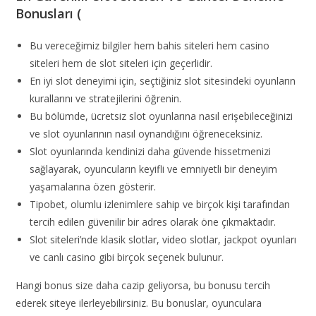
Bonusları (
Bu vereceğimiz bilgiler hem bahis siteleri hem casino
siteleri hem de slot siteleri için geçerlidir.
En iyi slot deneyimi için, seçtiğiniz slot sitesindeki oyunların
kurallarını ve stratejilerini öğrenin.
Bu bölümde, ücretsiz slot oyunlarına nasıl erişebileceğinizi
ve slot oyunlarının nasıl oynandığını öğreneceksiniz.
Slot oyunlarında kendinizi daha güvende hissetmenizi
sağlayarak, oyuncuların keyifli ve emniyetli bir deneyim
yaşamalarına özen gösterir.
Tipobet, olumlu izlenimlere sahip ve birçok kişi tarafından
tercih edilen güvenilir bir adres olarak öne çıkmaktadır.
Slot siteleri’nde klasik slotlar, video slotlar, jackpot oyunları
ve canlı casino gibi birçok seçenek bulunur.
Hangi bonus size daha cazip geliyorsa, bu bonusu tercih
ederek siteye ilerleyebilirsiniz. Bu bonuslar, oyunculara