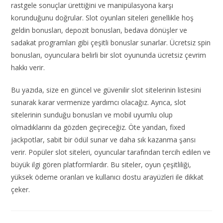
rastgele sonuçlar ürettiğini ve manipülasyona karşı
korunduğunu doğrular. Slot oyunları siteleri genellikle hoş
geldin bonusları, depozit bonusları, bedava dönüşler ve
sadakat programları gibi çeşitli bonuslar sunarlar. Ücretsiz spin
bonusları, oyunculara belirli bir slot oyununda ücretsiz çevrim
hakkı verir.
Bu yazıda, size en güncel ve güvenilir slot sitelerinin listesini
sunarak karar vermenize yardımcı olacağız. Ayrıca, slot
sitelerinin sunduğu bonusları ve mobil uyumlu olup
olmadıklarını da gözden geçireceğiz. Öte yandan, fixed
jackpotlar, sabit bir ödül sunar ve daha sık kazanma şansı
verir. Popüler slot siteleri, oyuncular tarafından tercih edilen ve
büyük ilgi gören platformlardır. Bu siteler, oyun çeşitliliği,
yüksek ödeme oranları ve kullanıcı dostu arayüzleri ile dikkat
çeker.