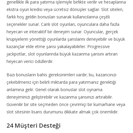
genellikle ilk para yatırma işlemiyle birlikte verilir ve hesaplarına
ekstra oyun kredisi veya ücretsiz dönüşler sağlar. Slot siteleri,
farklı hoş geldin bonusları sunarak kullanıcılarına çeşitli
seçenekler sunar. Canlı slot oyunları, oyunculara daha fazla
heyecan ve interaktif bir deneyim sunar. Oyuncular, gerçek
krupiyelerin yönettiği oyunlarda şanslarını deneyebilir ve büyük
kazançlar elde etme şansı yakalayabilirler. Progressive
jackpotlar, slot oyunlarında büyük kazanma şansını artıran
heyecan verici ödüllerdir.
Bazı bonusların bahis gereksinimleri vardır; bu, kazancınızı
çekebilmeniz için belirli miktarda para yatırmanız gerektiği
anlamına gelir. Genel olarak bonuslar slot oynama
deneyiminizi geliştirebilir ve kazanma şansınızı artırabilir.
Güvenilir bir site seçmeden önce çevrimiçi bir kumarhane veya
slot sitesinin lisans durumunu dikkate almak çok önemlidir.
24 Müşteri Desteği