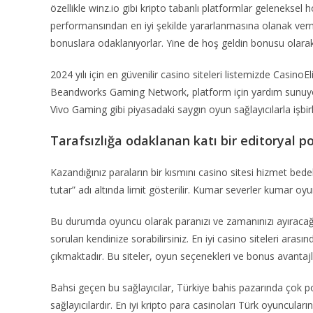
özellikle winz.io gibi kripto tabanlı platformlar gelenekse
performansından en iyi şekilde yararlanmasına olanak verme
bonuslara odaklanıyorlar. Yine de hoş geldin bonusu olarak
2024 yılı için en güvenilir casino siteleri listemizde CasinoEl
Beandworks Gaming Network, platform için yardım sunuyo
Vivo Gaming gibi piyasadaki saygın oyun sağlayıcılarla işbir
Tarafsızlığa odaklanan katı bir editoryal po
Kazandığınız paraların bir kısmını casino sitesi hizmet bedel
tutar” adı altında limit gösterilir. Kumar severler kumar o
Bu durumda oyuncu olarak paranızı ve zamanınızı ayıracağı
soruları kendinize sorabilirsiniz. En iyi casino siteleri a
çıkmaktadır. Bu siteler, oyun seçenekleri ve bonus avantajla
Bahsi geçen bu sağlayıcılar, Türkiye bahis pazarında çok pop
sağlayıcılardır. En iyi kripto para casinoları Türk oyuncul