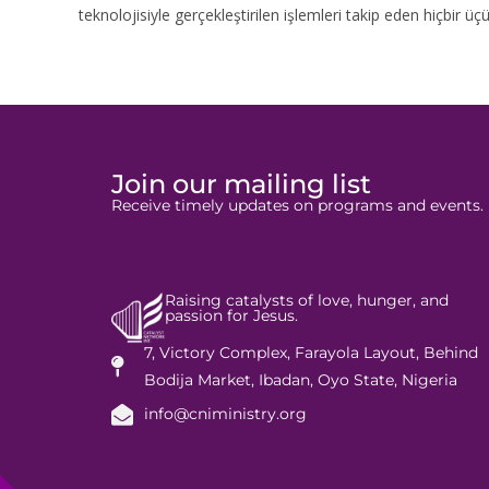
teknolojisiyle gerçekleştirilen işlemleri takip eden hiçbir üç
Join our mailing list
Receive timely updates on programs and events.
Raising catalysts of love, hunger, and
passion for Jesus.
7, Victory Complex, Farayola Layout, Behind
Bodija Market, Ibadan, Oyo State, Nigeria
info@cniministry.org