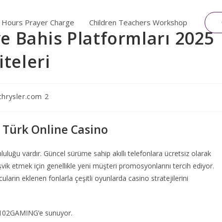
 Hours Prayer Charge
Children Teachers Workshop
 ve Bahis Platformları 2025
iteleri
hrysler.com 2
i Türk Online Casino
uluğu vardır. Güncel sürüme sahip akıllı telefonlara ücretsiz olarak
teşvik etmek için genellikle yeni müşteri promosyonlarını tercih ediyor.
arın eklenen fonlarla çeşitli oyunlarda casino stratejilerini
da 102GAMING’e sunuyor.