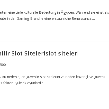
rten eine tiefe kulturelle Bedeutung in Ägypten. Während sie einst als
eute in der Gaming-Branche eine erstaunliche Renaissance.…
ilir Slot Sitelerislot siteleri
1500
Bu nedenle, en güvenilir slot sitelerini ve neden kazançlı ve güvenli
ans faktörü yüksek oyunlardır…