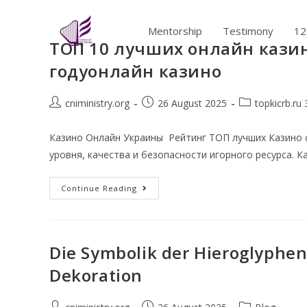
Mentorship
Testimony
12
ТОП 10 лучших онлайн казин
годуонлайн казино
cniministry.org
26 August 2025
topkicrb.ru
Казино Онлайн Украины ️ Рейтинг ТОП лучших Казино 
уровня, качества и безопасности игорного ресурса. 
Continue Reading
Die Symbolik der Hieroglyphen
Dekoration