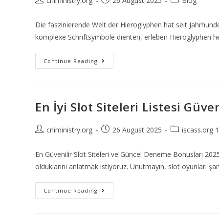
cniministry.org
26 August 2025
Blog
Die faszinierende Welt der Hieroglyphen hat seit Jahrhunde
komplexe Schriftsymbole dienten, erleben Hieroglyphen h
Continue Reading
En İyi Slot Siteleri Listesi Güven
cniministry.org
26 August 2025
iscass.org 
En Güvenilir Slot Siteleri ve Güncel Deneme Bonusları 2025 
olduklarını anlatmak istiyoruz. Unutmayın, slot oyunları ş
Continue Reading