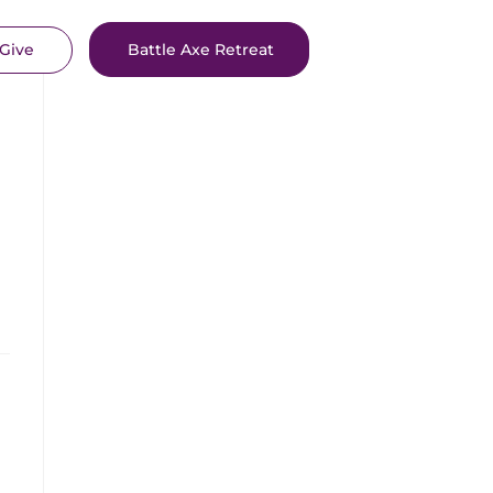
Give
Battle Axe Retreat