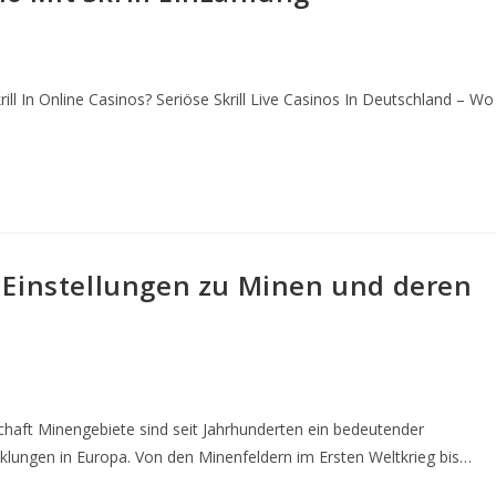
l In Online Casinos? Seriöse Skrill Live Casinos In Deutschland – Wo
 Einstellungen zu Minen und deren
schaft Minengebiete sind seit Jahrhunderten ein bedeutender
cklungen in Europa. Von den Minenfeldern im Ersten Weltkrieg bis…