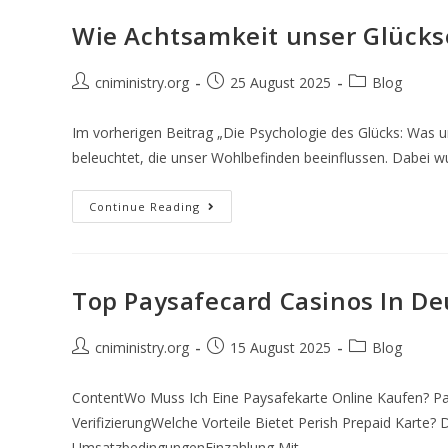
Wie Achtsamkeit unser Glücks
cniministry.org
25 August 2025
Blog
Im vorherigen Beitrag „Die Psychologie des Glücks: Was 
beleuchtet, die unser Wohlbefinden beeinflussen. Dabei
Continue Reading
Top Paysafecard Casinos In D
cniministry.org
15 August 2025
Blog
ContentWo Muss Ich Eine Paysafekarte Online Kaufen? Pays
VerifizierungWelche Vorteile Bietet Perish Prepaid Karte
UmsatzbedingungenEinzahlung Mit…