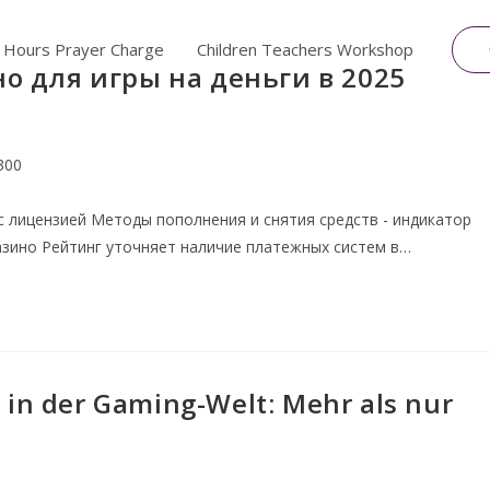
 Hours Prayer Charge
Children Teachers Workshop
о для игры на деньги в 2025
 300
с лицензией Методы пополнения и снятия средств - индикатор
Казино Рейтинг уточняет наличие платежных систем в…
 in der Gaming-Welt: Mehr als nur